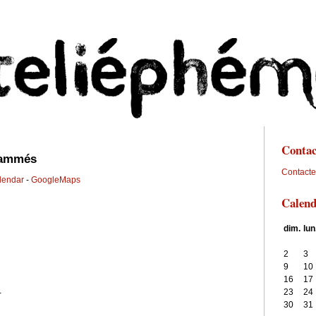
Contac
rammés
Contacte
lendar
-
GoogleMaps
Calend
dim.
lun
2
3
9
10
16
17
23
24
-
30
31