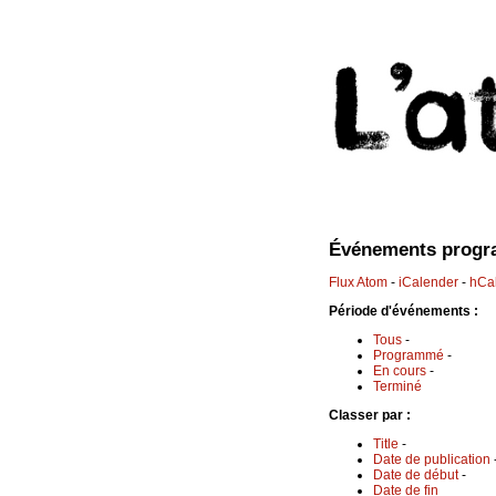
Événements prog
Flux Atom
-
iCalender
-
hCa
Période d'événements :
Tous
-
Programmé
-
En cours
-
Terminé
Classer par :
Title
-
Date de publication
Date de début
-
Date de fin