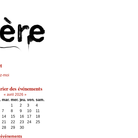
Aller au contenu
|
Aller au menu
|
Aller à la recherche
t
z-moi
rier des événements
«
avril 2026
»
.
mar.
mer.
jeu.
ven.
sam.
1
2
3
4
7
8
9
10
11
14
15
16
17
18
21
22
23
24
25
28
29
30
s événements