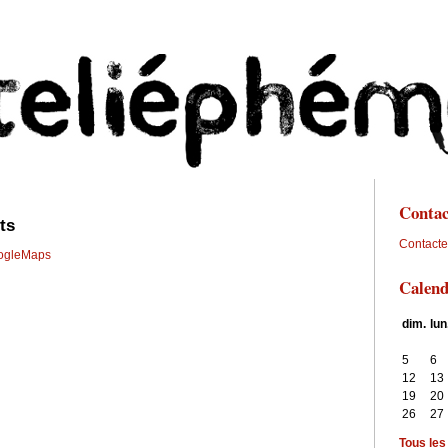
Contac
ts
Contacte
ogleMaps
Calend
dim.
lun
5
6
12
13
19
20
26
27
Tous le